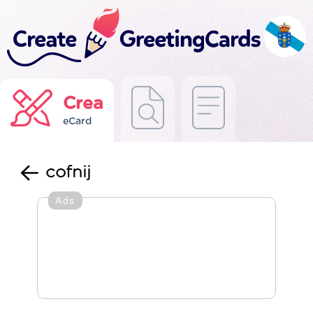
Crea
eCard
cofnij
Ads