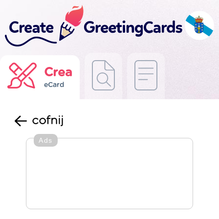
Crea
eCard
cofnij
Ads