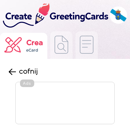
Crea
eCard
cofnij
Ads