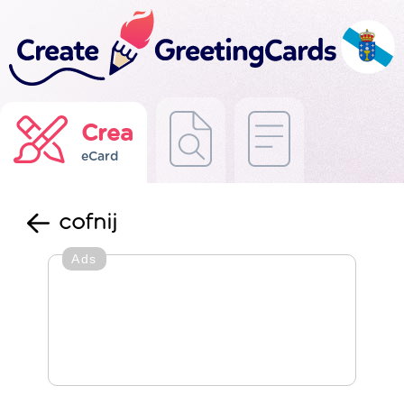
Crea
eCard
cofnij
Ads