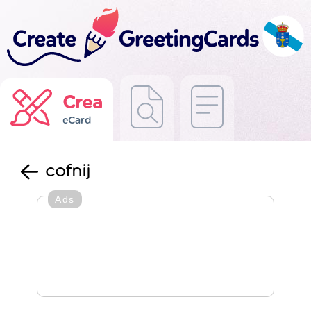
Crea
eCard
cofnij
Ads