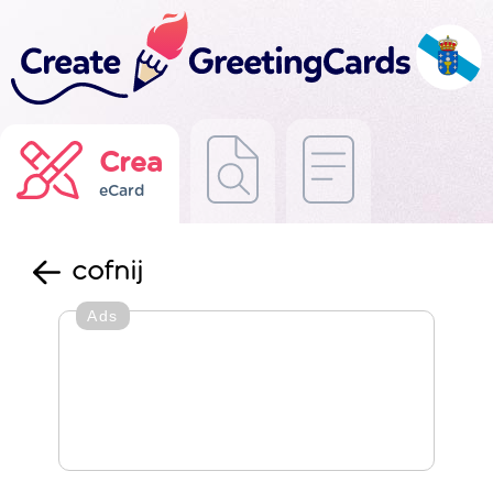
Crea
eCard
cofnij
Ads