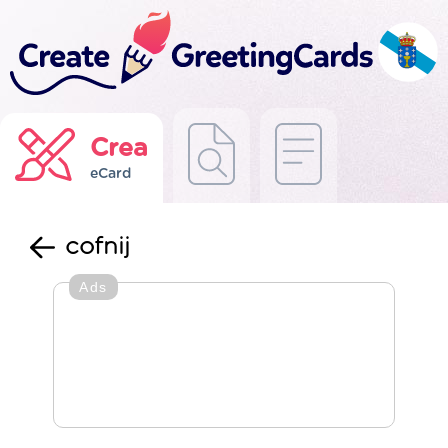
Crea
eCard
cofnij
Ads