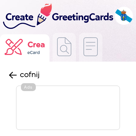
Crea
eCard
cofnij
Ads