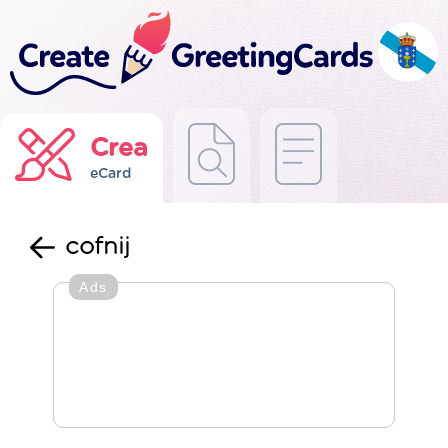
Crea
eCard
cofnij
Ads