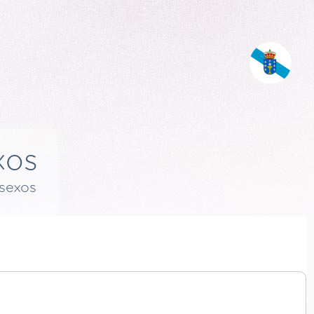
xos
esexos