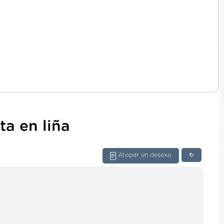
ta en liña
Atopar un desexo
↻