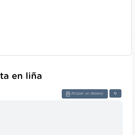
ta en liña
Atopar un desexo
↻