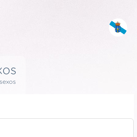
xos
esexos