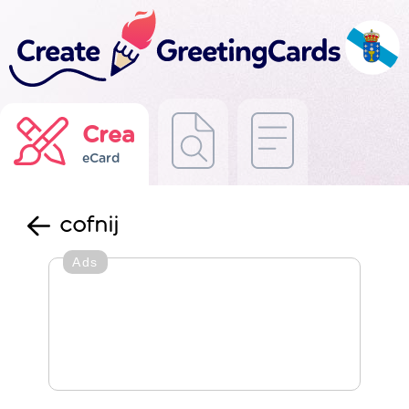
Crea
eCard
cofnij
Ads