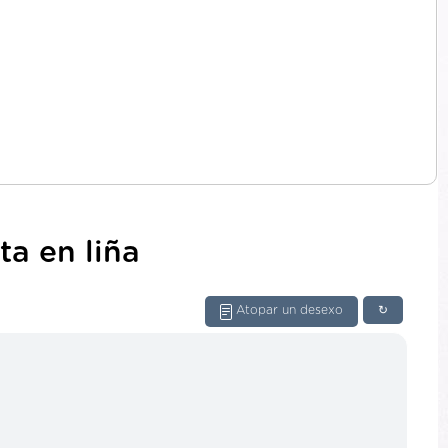
ta en liña
Atopar un desexo
↻