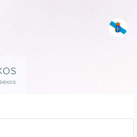
xos
esexos