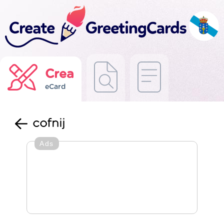
Crea
eCard
cofnij
Ads