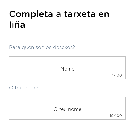
Completa a tarxeta en
liña
Para quen son os desexos?
4/100
O teu nome
10/100