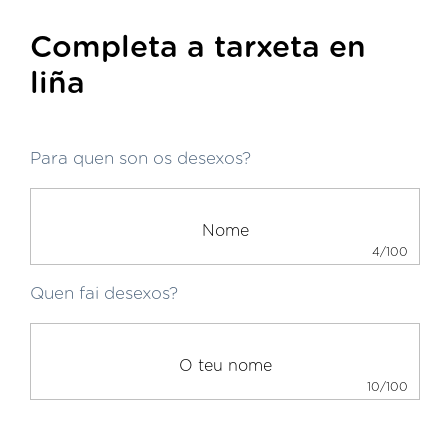
Completa a tarxeta en
liña
Para quen son os desexos?
4/100
Quen fai desexos?
10/100