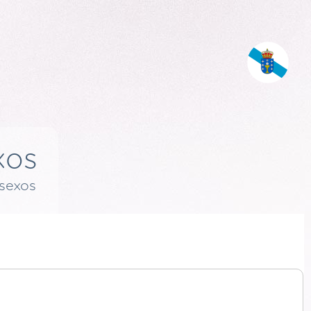
xos
esexos