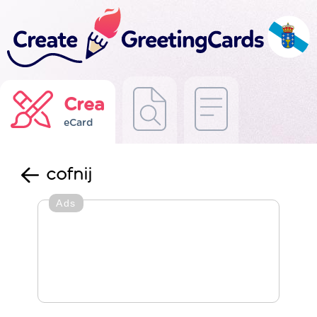
Crea
eCard
cofnij
Ads