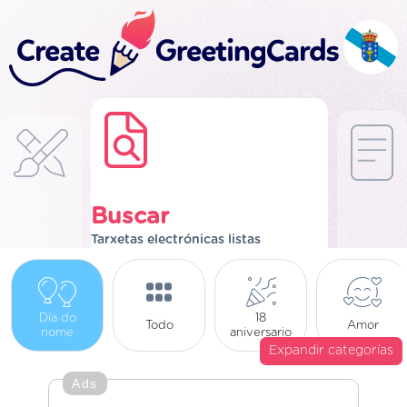
Buscar
Tarxetas electrónicas listas
Día do
18
Todo
Amor
nome
aniversario
Expandir categorías
Ads