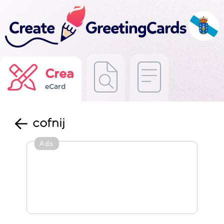
Crea
eCard
cofnij
Ads