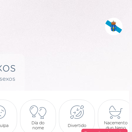
xos
esexos
Día do
Nacemento
ulpa
Divertido
nome
dun Neno