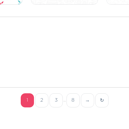
1
2
3
8
→
↻
...