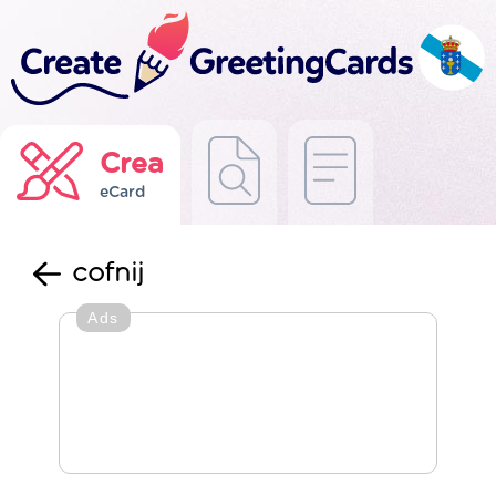
Crea
eCard
cofnij
Ads