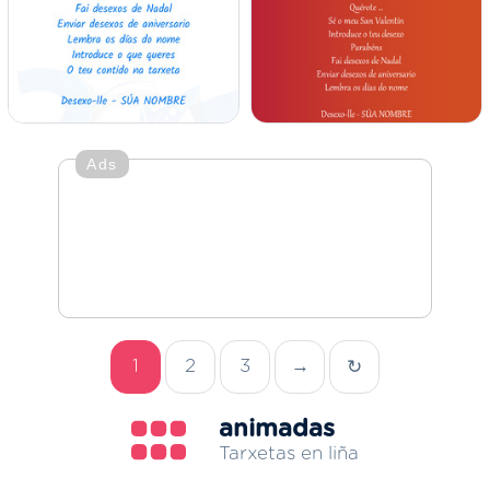
Ads
1
2
3
→
↻
animadas
Tarxetas en liña