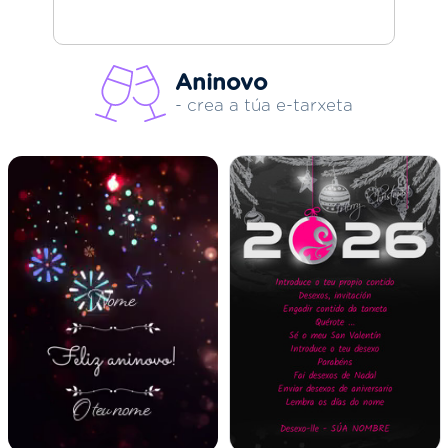
Aninovo
- crea a túa e-tarxeta