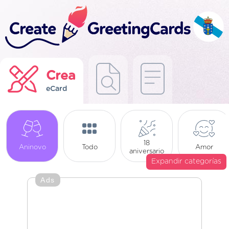
Crea
eCard
18
Aninovo
Todo
Amor
aniversario
Expandir categorías
Ads