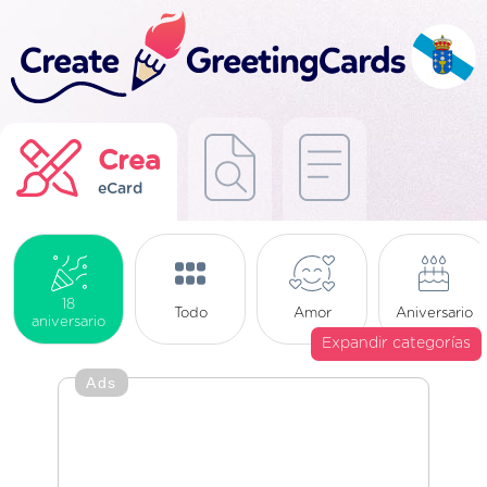
Crea
eCard
18
Todo
Amor
Aniversario
aniversario
Expandir categorías
Ads